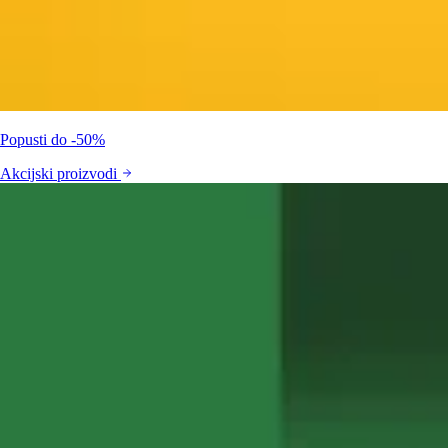
Popusti do -50%
Akcijski proizvodi