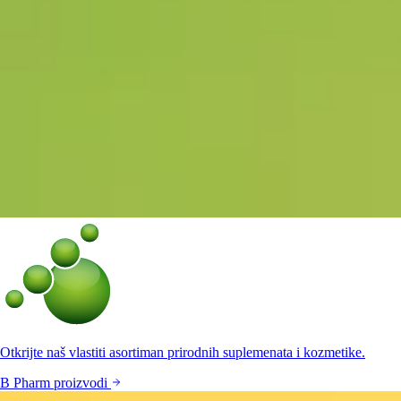
Otkrijte naš vlastiti asortiman prirodnih suplemenata i kozmetike.
B Pharm proizvodi