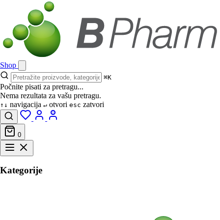
Shop
⌘K
Počnite pisati za pretragu...
Nema rezultata za vašu pretragu.
navigacija
otvori
zatvori
↑↓
↵
esc
0
Kategorije