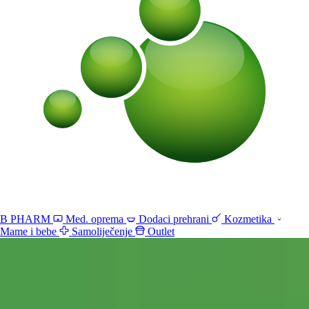
B PHARM
Med. oprema
Dodaci prehrani
Kozmetika
Mame i bebe
Samoliječenje
Outlet