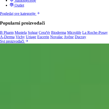
Samoliječenje
Outlet
Pogledaj sve kategorije
Popularni proizvođači
B Pharm
Mustela
Solgar
CeraVe
Bioderma
Microlife
La Roche-Posay
A-Derma
Vichy
Uriage
Eucerin
Novalac
Avène
Ducray
Svi proizvođači