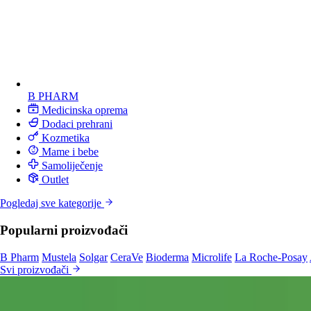
B PHARM
Medicinska oprema
Dodaci prehrani
Kozmetika
Mame i bebe
Samoliječenje
Outlet
Pogledaj sve kategorije
Popularni proizvođači
B Pharm
Mustela
Solgar
CeraVe
Bioderma
Microlife
La Roche-Posay
Svi proizvođači