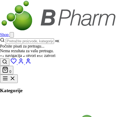
Shop
⌘K
Počnite pisati za pretragu...
Nema rezultata za vašu pretragu.
navigacija
otvori
zatvori
↑↓
↵
esc
0
Kategorije