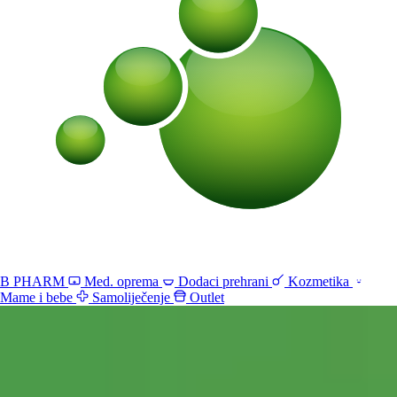
B PHARM
Med. oprema
Dodaci prehrani
Kozmetika
Mame i bebe
Samoliječenje
Outlet