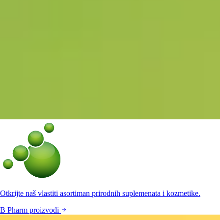
Otkrijte naš vlastiti asortiman prirodnih suplemenata i kozmetike.
B Pharm proizvodi