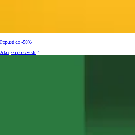
Popusti do -50%
Akcijski proizvodi