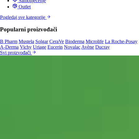
Samoliječenje
Outlet
Pogledaj sve kategorije
Popularni proizvođači
B Pharm
Mustela
Solgar
CeraVe
Bioderma
Microlife
La Roche-Posay
A-Derma
Vichy
Uriage
Eucerin
Novalac
Avène
Ducray
Svi proizvođači