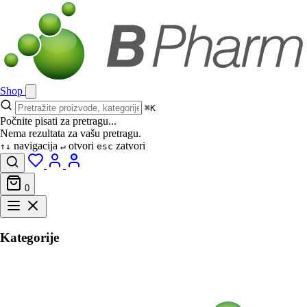
Shop
⌘K
Počnite pisati za pretragu...
Nema rezultata za vašu pretragu.
navigacija
otvori
zatvori
↑↓
↵
esc
0
Kategorije