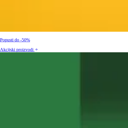
Popusti do -50%
Akcijski proizvodi