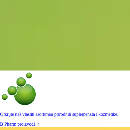
Otkrijte naš vlastiti asortiman prirodnih suplemenata i kozmetike.
B Pharm proizvodi