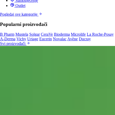
Samoliječenje
Outlet
Pogledaj sve kategorije
Popularni proizvođači
B Pharm
Mustela
Solgar
CeraVe
Bioderma
Microlife
La Roche-Posay
A-Derma
Vichy
Uriage
Eucerin
Novalac
Avène
Ducray
Svi proizvođači