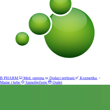
B PHARM
Med. oprema
Dodaci prehrani
Kozmetika
Mame i bebe
Samoliječenje
Outlet