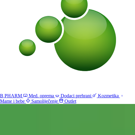
B PHARM
Med. oprema
Dodaci prehrani
Kozmetika
Mame i bebe
Samoliječenje
Outlet