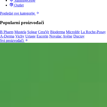
Samoliječenje
Outlet
Pogledaj sve kategorije
Popularni proizvođači
B Pharm
Mustela
Solgar
CeraVe
Bioderma
Microlife
La Roche-Posay
A-Derma
Vichy
Uriage
Eucerin
Novalac
Avène
Ducray
Svi proizvođači