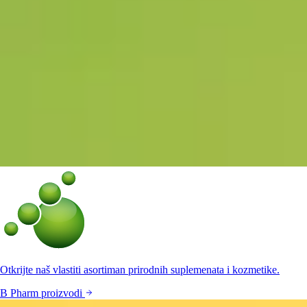
Otkrijte naš vlastiti asortiman prirodnih suplemenata i kozmetike.
B Pharm proizvodi