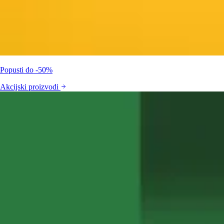
Popusti do -50%
Akcijski proizvodi