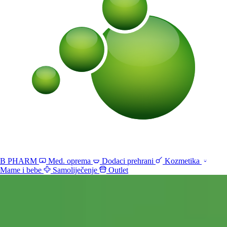
B PHARM
Med. oprema
Dodaci prehrani
Kozmetika
Mame i bebe
Samoliječenje
Outlet