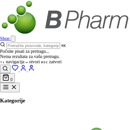
Shop
⌘K
Počnite pisati za pretragu...
Nema rezultata za vašu pretragu.
navigacija
otvori
zatvori
↑↓
↵
esc
0
Kategorije