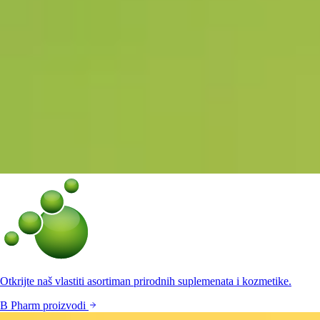
Otkrijte naš vlastiti asortiman prirodnih suplemenata i kozmetike.
B Pharm proizvodi