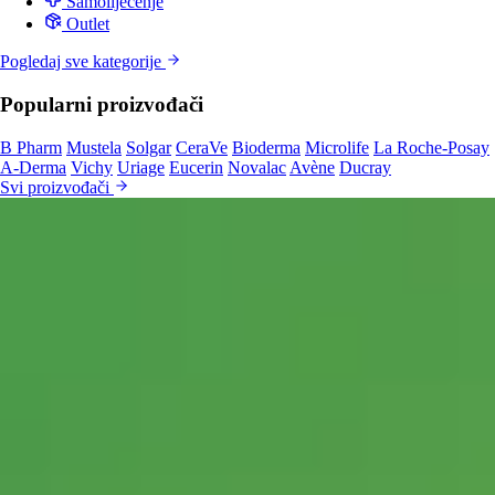
Samoliječenje
Outlet
Pogledaj sve kategorije
Popularni proizvođači
B Pharm
Mustela
Solgar
CeraVe
Bioderma
Microlife
La Roche-Posay
A-Derma
Vichy
Uriage
Eucerin
Novalac
Avène
Ducray
Svi proizvođači