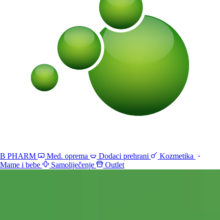
B PHARM
Med. oprema
Dodaci prehrani
Kozmetika
Mame i bebe
Samoliječenje
Outlet