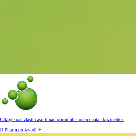
Otkrijte naš vlastiti asortiman prirodnih suplemenata i kozmetike.
B Pharm proizvodi