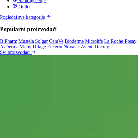
Samoliječenje
Outlet
Pogledaj sve kategorije
Popularni proizvođači
B Pharm
Mustela
Solgar
CeraVe
Bioderma
Microlife
La Roche-Posay
A-Derma
Vichy
Uriage
Eucerin
Novalac
Avène
Ducray
Svi proizvođači