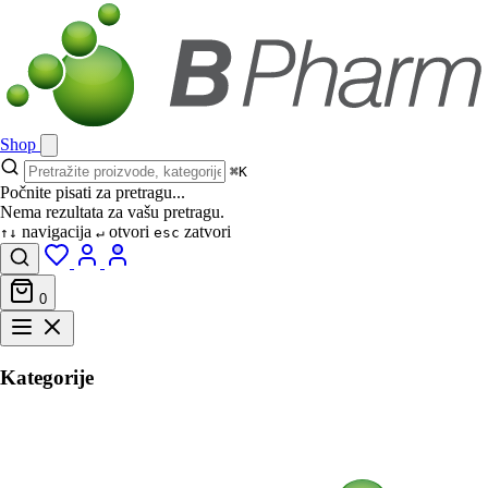
Shop
⌘K
Počnite pisati za pretragu...
Nema rezultata za vašu pretragu.
navigacija
otvori
zatvori
↑↓
↵
esc
0
Kategorije