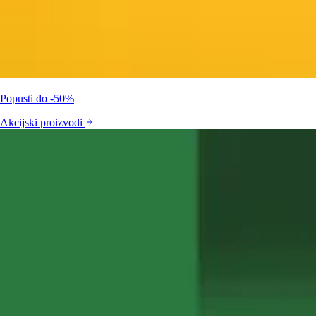
Popusti do -50%
Akcijski proizvodi