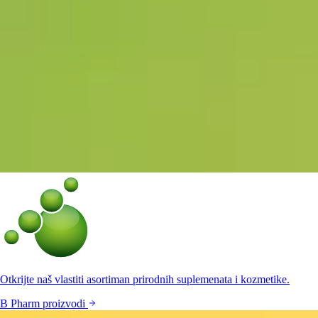
Otkrijte naš vlastiti asortiman prirodnih suplemenata i kozmetike.
B Pharm proizvodi