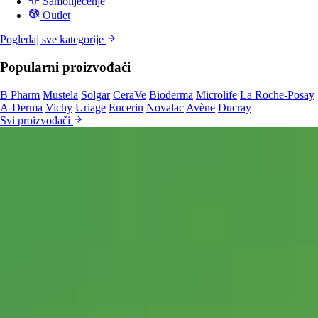
Samoliječenje
Outlet
Pogledaj sve kategorije
Popularni proizvođači
B Pharm
Mustela
Solgar
CeraVe
Bioderma
Microlife
La Roche-Posay
A-Derma
Vichy
Uriage
Eucerin
Novalac
Avène
Ducray
Svi proizvođači