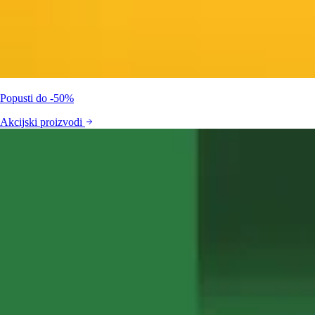
Popusti do -50%
Akcijski proizvodi