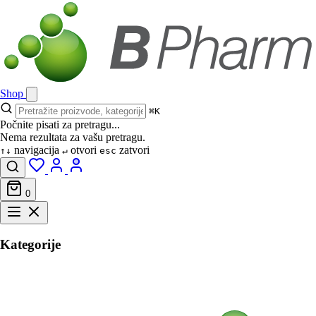
Shop
⌘K
Počnite pisati za pretragu...
Nema rezultata za vašu pretragu.
navigacija
otvori
zatvori
↑↓
↵
esc
0
Kategorije