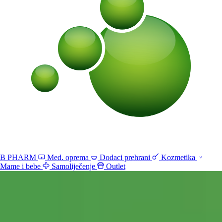
B PHARM
Med. oprema
Dodaci prehrani
Kozmetika
Mame i bebe
Samoliječenje
Outlet