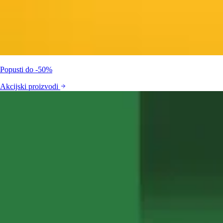
Popusti do -50%
Akcijski proizvodi