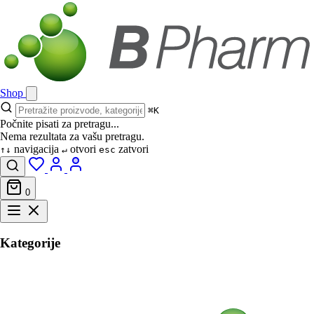
Shop
⌘K
Počnite pisati za pretragu...
Nema rezultata za vašu pretragu.
navigacija
otvori
zatvori
↑↓
↵
esc
0
Kategorije