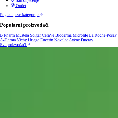
Samoliječenje
Outlet
Pogledaj sve kategorije
Popularni proizvođači
B Pharm
Mustela
Solgar
CeraVe
Bioderma
Microlife
La Roche-Posay
A-Derma
Vichy
Uriage
Eucerin
Novalac
Avène
Ducray
Svi proizvođači