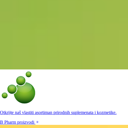
Otkrijte naš vlastiti asortiman prirodnih suplemenata i kozmetike.
B Pharm proizvodi