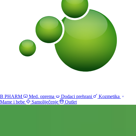
B PHARM
Med. oprema
Dodaci prehrani
Kozmetika
Mame i bebe
Samoliječenje
Outlet