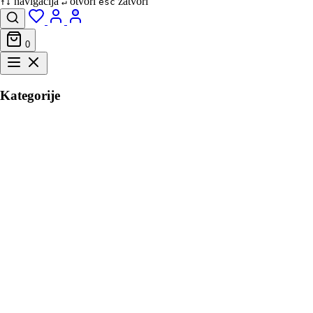
navigacija
otvori
zatvori
↑↓
↵
esc
0
Kategorije