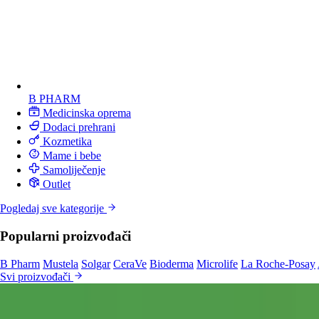
B PHARM
Medicinska oprema
Dodaci prehrani
Kozmetika
Mame i bebe
Samoliječenje
Outlet
Pogledaj sve kategorije
Popularni proizvođači
B Pharm
Mustela
Solgar
CeraVe
Bioderma
Microlife
La Roche-Posay
Svi proizvođači