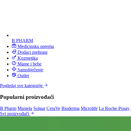
B PHARM
Medicinska oprema
Dodaci prehrani
Kozmetika
Mame i bebe
Samoliječenje
Outlet
Pogledaj sve kategorije
Popularni proizvođači
B Pharm
Mustela
Solgar
CeraVe
Bioderma
Microlife
La Roche-Posay
Svi proizvođači