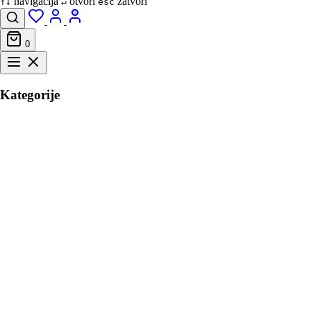
navigacija
otvori
zatvori
↑↓
↵
esc
0
Kategorije