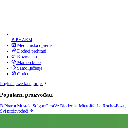
B PHARM
Medicinska oprema
Dodaci prehrani
Kozmetika
Mame i bebe
Samoliječenje
Outlet
Pogledaj sve kategorije
Popularni proizvođači
B Pharm
Mustela
Solgar
CeraVe
Bioderma
Microlife
La Roche-Posay
Svi proizvođači