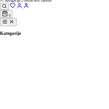
navigacija
otvori
zatvori
↑↓
↵
esc
0
Kategorije