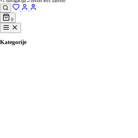
navigacija
otvori
zatvori
↑↓
↵
esc
0
Kategorije