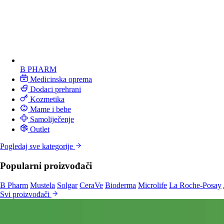
B PHARM
Medicinska oprema
Dodaci prehrani
Kozmetika
Mame i bebe
Samoliječenje
Outlet
Pogledaj sve kategorije
Popularni proizvođači
B Pharm
Mustela
Solgar
CeraVe
Bioderma
Microlife
La Roche-Posay
Svi proizvođači