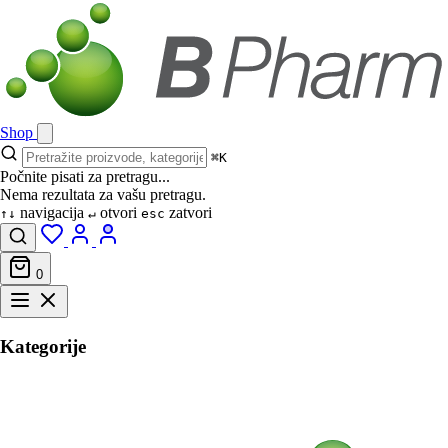
Shop
⌘K
Počnite pisati za pretragu...
Nema rezultata za vašu pretragu.
navigacija
otvori
zatvori
↑↓
↵
esc
0
Kategorije