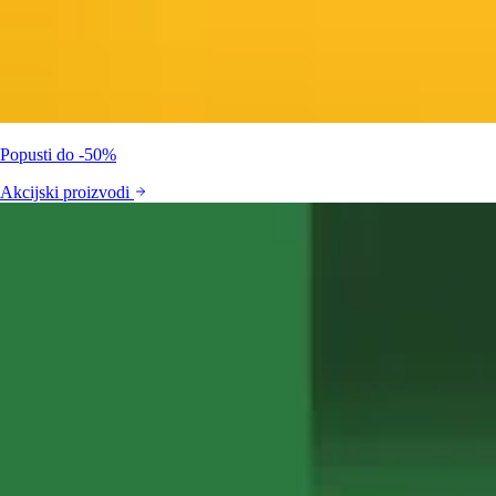
Popusti do -50%
Akcijski proizvodi