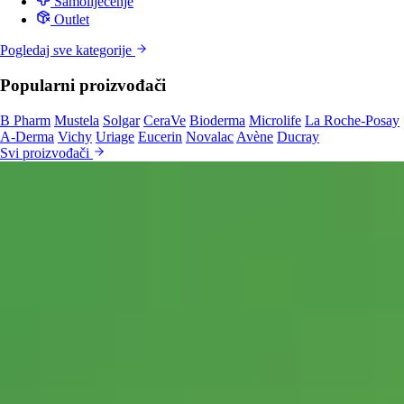
Samoliječenje
Outlet
Pogledaj sve kategorije
Popularni proizvođači
B Pharm
Mustela
Solgar
CeraVe
Bioderma
Microlife
La Roche-Posay
A-Derma
Vichy
Uriage
Eucerin
Novalac
Avène
Ducray
Svi proizvođači