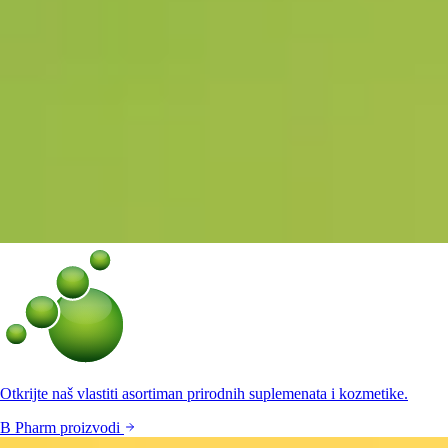
Otkrijte naš vlastiti asortiman prirodnih suplemenata i kozmetike.
B Pharm proizvodi