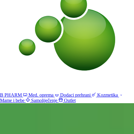
B PHARM
Med. oprema
Dodaci prehrani
Kozmetika
Mame i bebe
Samoliječenje
Outlet