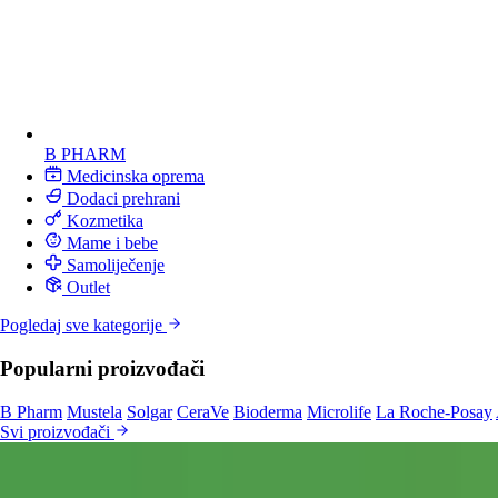
B PHARM
Medicinska oprema
Dodaci prehrani
Kozmetika
Mame i bebe
Samoliječenje
Outlet
Pogledaj sve kategorije
Popularni proizvođači
B Pharm
Mustela
Solgar
CeraVe
Bioderma
Microlife
La Roche-Posay
Svi proizvođači