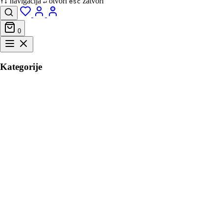
navigacija
otvori
zatvori
↑↓
↵
esc
0
Kategorije