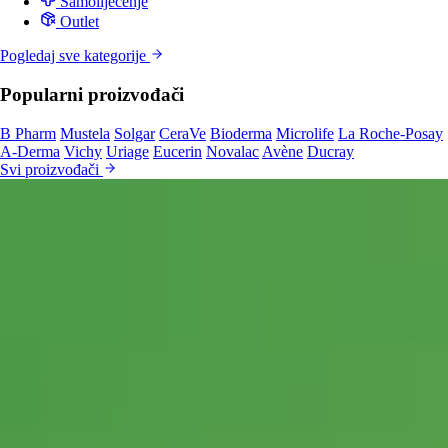
Samoliječenje
Outlet
Pogledaj sve kategorije
Popularni proizvođači
B Pharm
Mustela
Solgar
CeraVe
Bioderma
Microlife
La Roche-Posay
A-Derma
Vichy
Uriage
Eucerin
Novalac
Avène
Ducray
Svi proizvođači