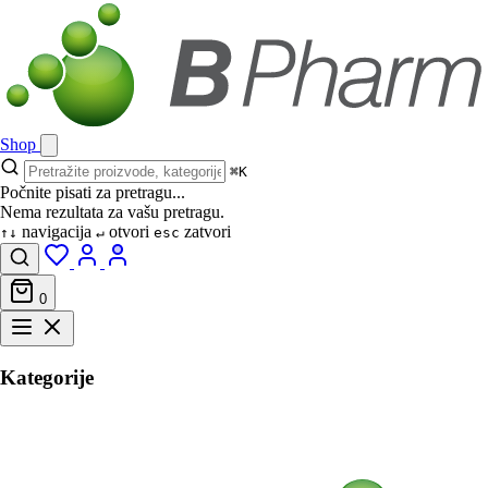
Shop
⌘K
Počnite pisati za pretragu...
Nema rezultata za vašu pretragu.
navigacija
otvori
zatvori
↑↓
↵
esc
0
Kategorije