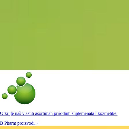
Otkrijte naš vlastiti asortiman prirodnih suplemenata i kozmetike.
B Pharm proizvodi