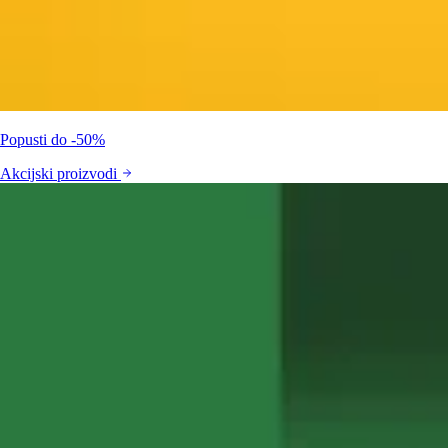
Popusti do -50%
Akcijski proizvodi