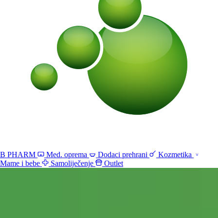
B PHARM
Med. oprema
Dodaci prehrani
Kozmetika
Mame i bebe
Samoliječenje
Outlet