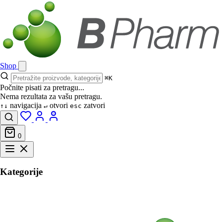
Shop
⌘K
Počnite pisati za pretragu...
Nema rezultata za vašu pretragu.
navigacija
otvori
zatvori
↑↓
↵
esc
0
Kategorije