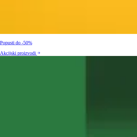
Popusti do -50%
Akcijski proizvodi