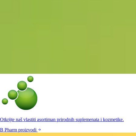
Otkrijte naš vlastiti asortiman prirodnih suplemenata i kozmetike.
B Pharm proizvodi