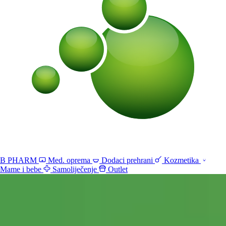
B PHARM
Med. oprema
Dodaci prehrani
Kozmetika
Mame i bebe
Samoliječenje
Outlet