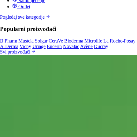
Samoliječenje
Outlet
Pogledaj sve kategorije
Popularni proizvođači
B Pharm
Mustela
Solgar
CeraVe
Bioderma
Microlife
La Roche-Posay
A-Derma
Vichy
Uriage
Eucerin
Novalac
Avène
Ducray
Svi proizvođači