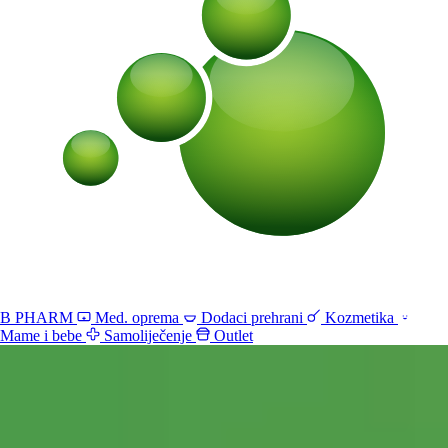
B PHARM
Med. oprema
Dodaci prehrani
Kozmetika
Mame i bebe
Samoliječenje
Outlet