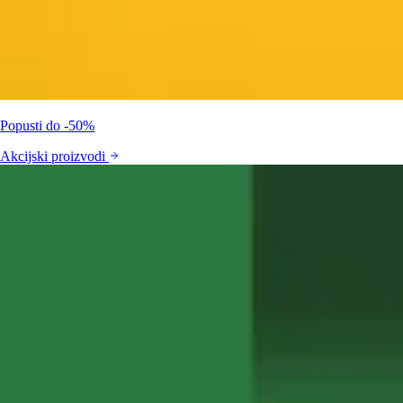
Popusti do -50%
Akcijski proizvodi