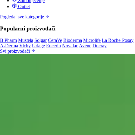
Samoliječenje
Outlet
Pogledaj sve kategorije
Popularni proizvođači
B Pharm
Mustela
Solgar
CeraVe
Bioderma
Microlife
La Roche-Posay
A-Derma
Vichy
Uriage
Eucerin
Novalac
Avène
Ducray
Svi proizvođači