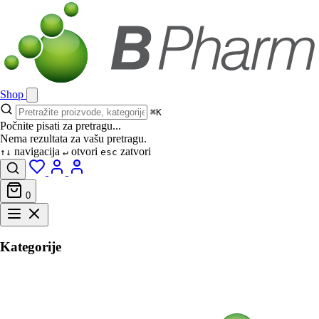
Shop
⌘K
Počnite pisati za pretragu...
Nema rezultata za vašu pretragu.
navigacija
otvori
zatvori
↑↓
↵
esc
0
Kategorije