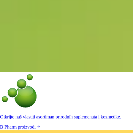
Otkrijte naš vlastiti asortiman prirodnih suplemenata i kozmetike.
B Pharm proizvodi