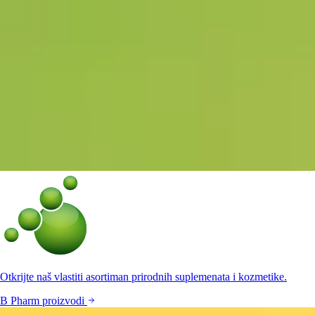
Otkrijte naš vlastiti asortiman prirodnih suplemenata i kozmetike.
B Pharm proizvodi