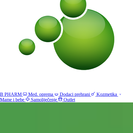
B PHARM
Med. oprema
Dodaci prehrani
Kozmetika
Mame i bebe
Samoliječenje
Outlet