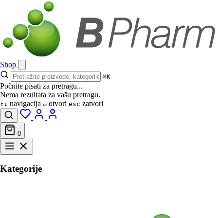
Shop
⌘K
Počnite pisati za pretragu...
Nema rezultata za vašu pretragu.
navigacija
otvori
zatvori
↑↓
↵
esc
0
Kategorije