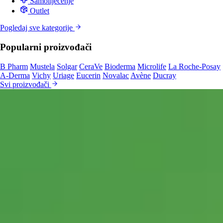
Samoliječenje
Outlet
Pogledaj sve kategorije
Popularni proizvođači
B Pharm
Mustela
Solgar
CeraVe
Bioderma
Microlife
La Roche-Posay
A-Derma
Vichy
Uriage
Eucerin
Novalac
Avène
Ducray
Svi proizvođači