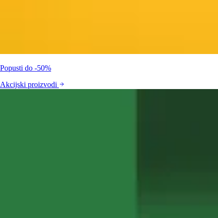
Popusti do -50%
Akcijski proizvodi