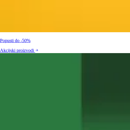
Popusti do -50%
Akcijski proizvodi