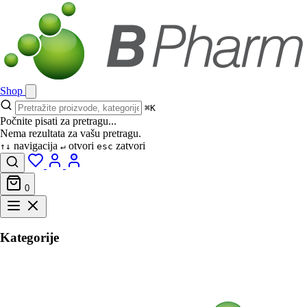
Shop
⌘K
Počnite pisati za pretragu...
Nema rezultata za vašu pretragu.
navigacija
otvori
zatvori
↑↓
↵
esc
0
Kategorije