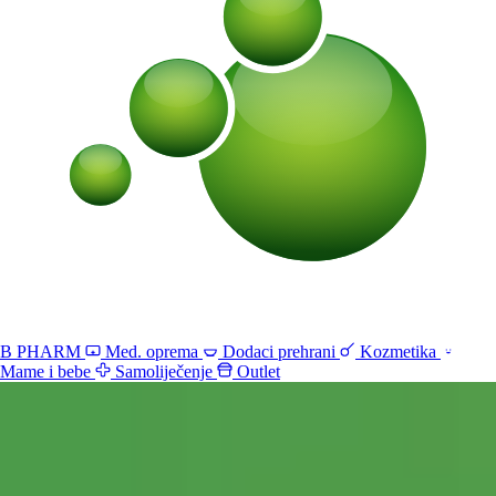
B PHARM
Med. oprema
Dodaci prehrani
Kozmetika
Mame i bebe
Samoliječenje
Outlet