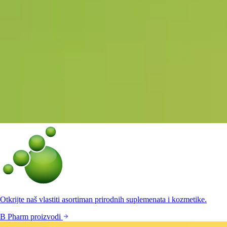
Otkrijte naš vlastiti asortiman prirodnih suplemenata i kozmetike.
B Pharm proizvodi