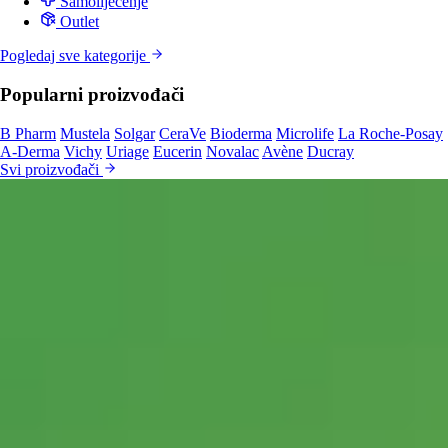
Samoliječenje
Outlet
Pogledaj sve kategorije
Popularni proizvođači
B Pharm
Mustela
Solgar
CeraVe
Bioderma
Microlife
La Roche-Posay
A-Derma
Vichy
Uriage
Eucerin
Novalac
Avène
Ducray
Svi proizvođači