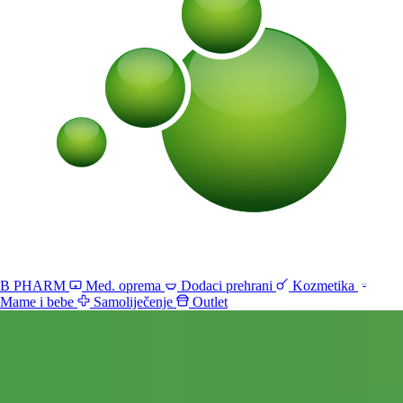
B PHARM
Med. oprema
Dodaci prehrani
Kozmetika
Mame i bebe
Samoliječenje
Outlet