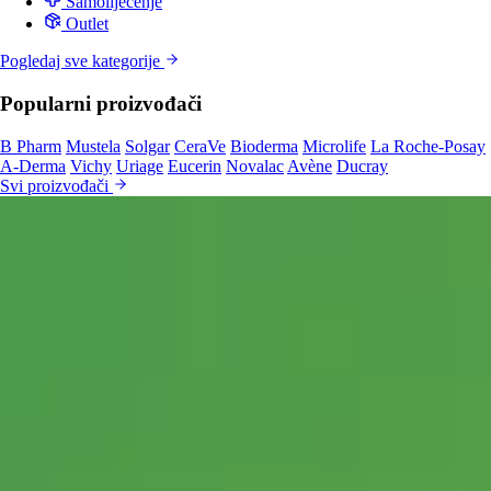
Samoliječenje
Outlet
Pogledaj sve kategorije
Popularni proizvođači
B Pharm
Mustela
Solgar
CeraVe
Bioderma
Microlife
La Roche-Posay
A-Derma
Vichy
Uriage
Eucerin
Novalac
Avène
Ducray
Svi proizvođači