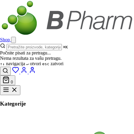
Shop
⌘K
Počnite pisati za pretragu...
Nema rezultata za vašu pretragu.
navigacija
otvori
zatvori
↑↓
↵
esc
0
Kategorije