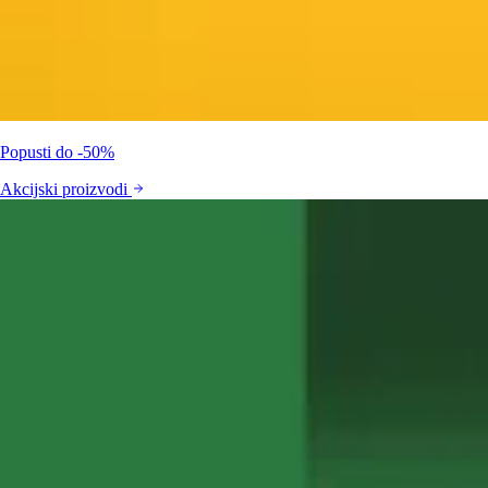
Popusti do -50%
Akcijski proizvodi