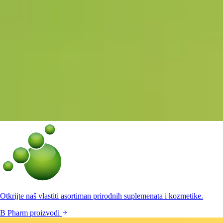
Otkrijte naš vlastiti asortiman prirodnih suplemenata i kozmetike.
B Pharm proizvodi