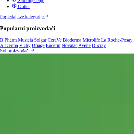
Samoliječenje
Outlet
Pogledaj sve kategorije
Popularni proizvođači
B Pharm
Mustela
Solgar
CeraVe
Bioderma
Microlife
La Roche-Posay
A-Derma
Vichy
Uriage
Eucerin
Novalac
Avène
Ducray
Svi proizvođači