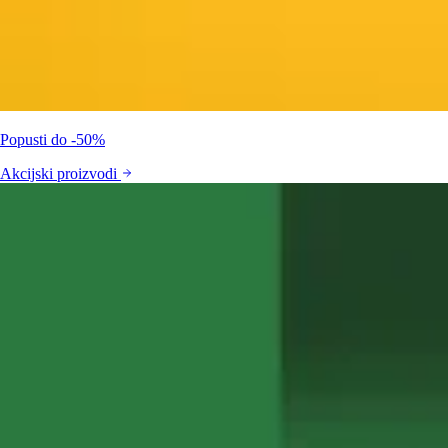
Popusti do -50%
Akcijski proizvodi