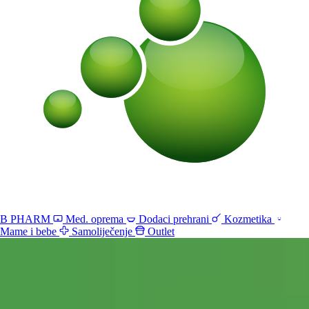
B PHARM
Med. oprema
Dodaci prehrani
Kozmetika
Mame i bebe
Samoliječenje
Outlet