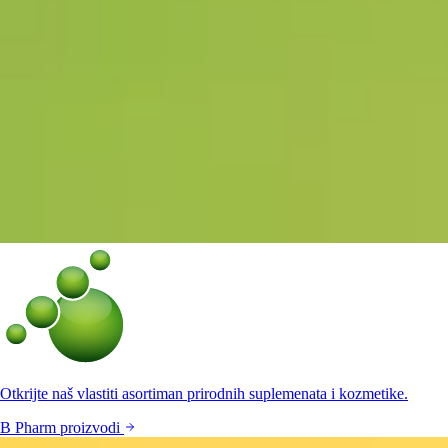
Otkrijte naš vlastiti asortiman prirodnih suplemenata i kozmetike.
B Pharm proizvodi