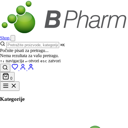
Shop
⌘K
Počnite pisati za pretragu...
Nema rezultata za vašu pretragu.
navigacija
otvori
zatvori
↑↓
↵
esc
0
Kategorije