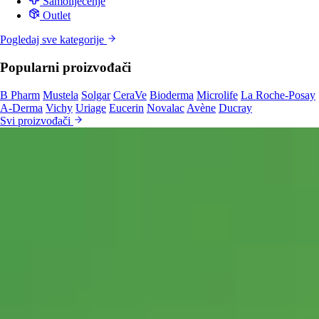
Samoliječenje
Outlet
Pogledaj sve kategorije
Popularni proizvođači
B Pharm
Mustela
Solgar
CeraVe
Bioderma
Microlife
La Roche-Posay
A-Derma
Vichy
Uriage
Eucerin
Novalac
Avène
Ducray
Svi proizvođači