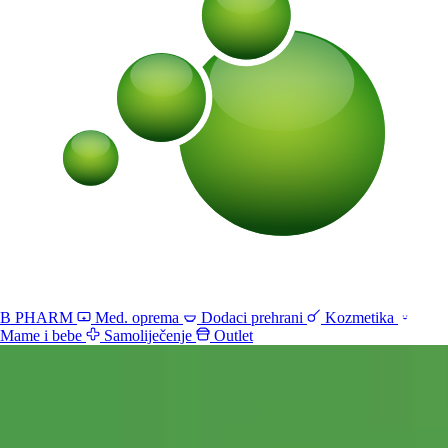
B PHARM
Med. oprema
Dodaci prehrani
Kozmetika
Mame i bebe
Samoliječenje
Outlet