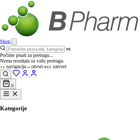
Shop
⌘K
Počnite pisati za pretragu...
Nema rezultata za vašu pretragu.
navigacija
otvori
zatvori
↑↓
↵
esc
0
Kategorije