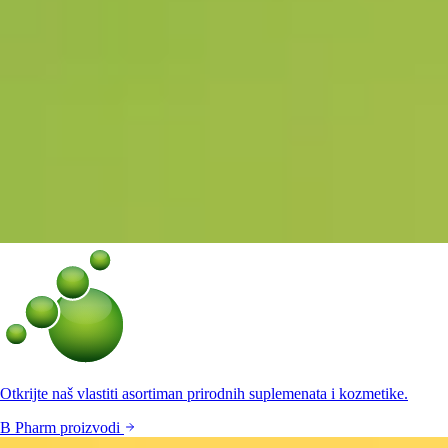
Otkrijte naš vlastiti asortiman prirodnih suplemenata i kozmetike.
B Pharm proizvodi