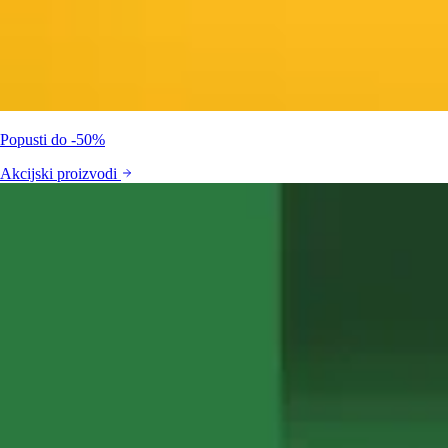
Popusti do -50%
Akcijski proizvodi