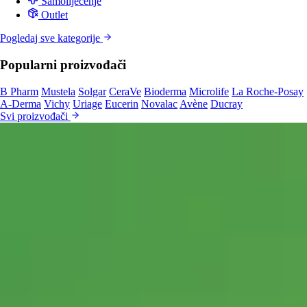
Samoliječenje
Outlet
Pogledaj sve kategorije
Popularni proizvođači
B Pharm
Mustela
Solgar
CeraVe
Bioderma
Microlife
La Roche-Posay
A-Derma
Vichy
Uriage
Eucerin
Novalac
Avène
Ducray
Svi proizvođači