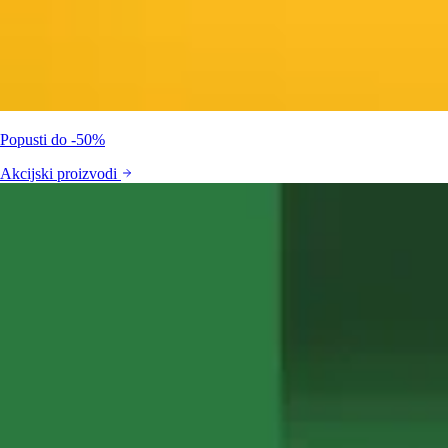
Popusti do -50%
Akcijski proizvodi