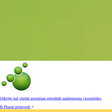
Otkrijte naš vlastiti asortiman prirodnih suplemenata i kozmetike.
B Pharm proizvodi