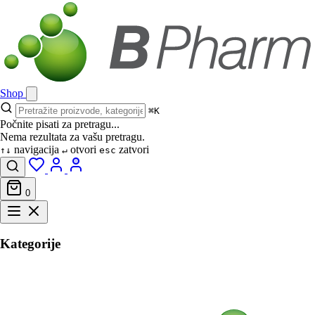
Shop
⌘K
Počnite pisati za pretragu...
Nema rezultata za vašu pretragu.
navigacija
otvori
zatvori
↑↓
↵
esc
0
Kategorije