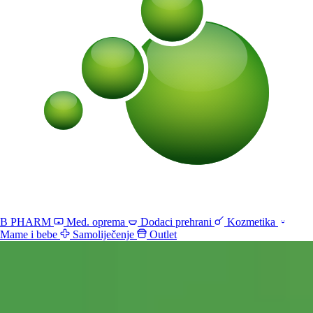
B PHARM
Med. oprema
Dodaci prehrani
Kozmetika
Mame i bebe
Samoliječenje
Outlet