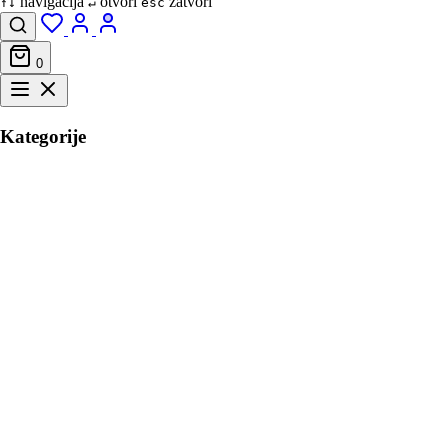
navigacija
otvori
zatvori
↑↓
↵
esc
0
Kategorije