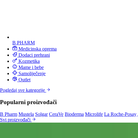
B PHARM
Medicinska oprema
Dodaci prehrani
Kozmetika
Mame i bebe
Samoliječenje
Outlet
Pogledaj sve kategorije
Popularni proizvođači
B Pharm
Mustela
Solgar
CeraVe
Bioderma
Microlife
La Roche-Posay
Svi proizvođači