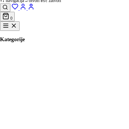
navigacija
otvori
zatvori
↑↓
↵
esc
0
Kategorije