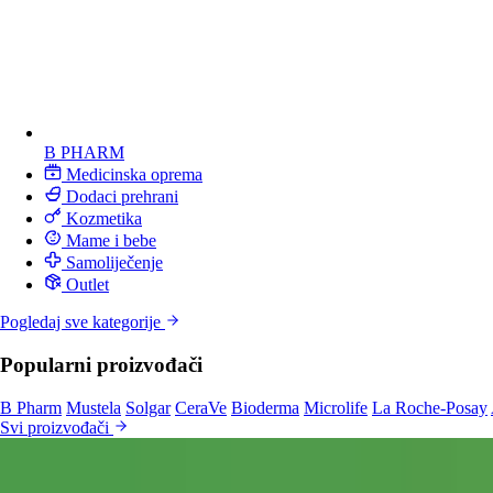
B PHARM
Medicinska oprema
Dodaci prehrani
Kozmetika
Mame i bebe
Samoliječenje
Outlet
Pogledaj sve kategorije
Popularni proizvođači
B Pharm
Mustela
Solgar
CeraVe
Bioderma
Microlife
La Roche-Posay
Svi proizvođači