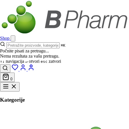
Shop
⌘K
Počnite pisati za pretragu...
Nema rezultata za vašu pretragu.
navigacija
otvori
zatvori
↑↓
↵
esc
0
Kategorije