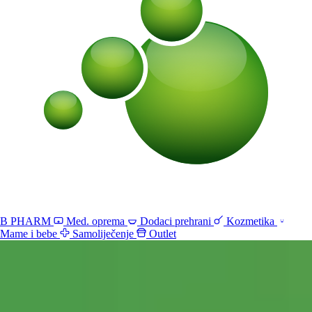
B PHARM
Med. oprema
Dodaci prehrani
Kozmetika
Mame i bebe
Samoliječenje
Outlet