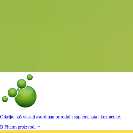
Otkrijte naš vlastiti asortiman prirodnih suplemenata i kozmetike.
B Pharm proizvodi