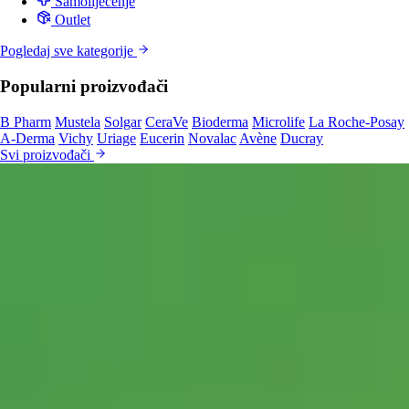
Samoliječenje
Outlet
Pogledaj sve kategorije
Popularni proizvođači
B Pharm
Mustela
Solgar
CeraVe
Bioderma
Microlife
La Roche-Posay
A-Derma
Vichy
Uriage
Eucerin
Novalac
Avène
Ducray
Svi proizvođači