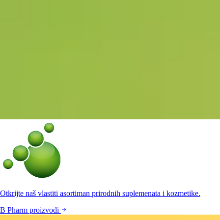
Otkrijte naš vlastiti asortiman prirodnih suplemenata i kozmetike.
B Pharm proizvodi