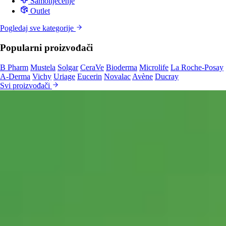
Samoliječenje
Outlet
Pogledaj sve kategorije
Popularni proizvođači
B Pharm
Mustela
Solgar
CeraVe
Bioderma
Microlife
La Roche-Posay
A-Derma
Vichy
Uriage
Eucerin
Novalac
Avène
Ducray
Svi proizvođači