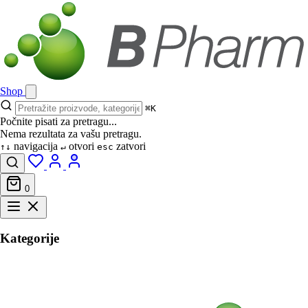
Shop
⌘K
Počnite pisati za pretragu...
Nema rezultata za vašu pretragu.
navigacija
otvori
zatvori
↑↓
↵
esc
0
Kategorije