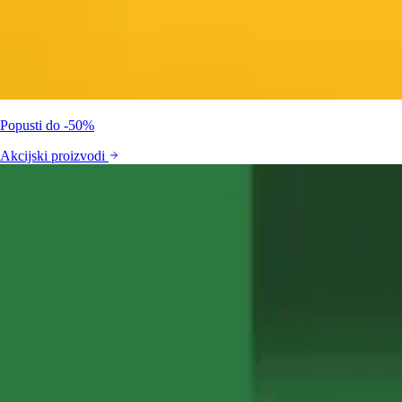
Popusti do -50%
Akcijski proizvodi