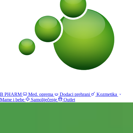
B PHARM
Med. oprema
Dodaci prehrani
Kozmetika
Mame i bebe
Samoliječenje
Outlet