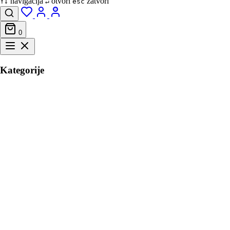
navigacija
otvori
zatvori
↑↓
↵
esc
0
Kategorije