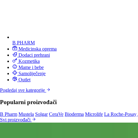
B PHARM
Medicinska oprema
Dodaci prehrani
Kozmetika
Mame i bebe
Samoliječenje
Outlet
Pogledaj sve kategorije
Popularni proizvođači
B Pharm
Mustela
Solgar
CeraVe
Bioderma
Microlife
La Roche-Posay
Svi proizvođači