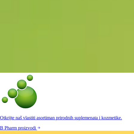
Otkrijte naš vlastiti asortiman prirodnih suplemenata i kozmetike.
B Pharm proizvodi