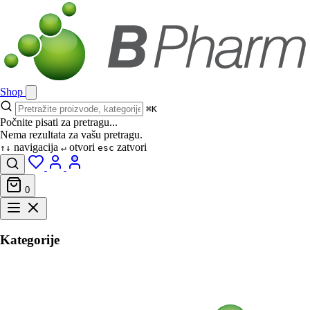
Shop
⌘K
Počnite pisati za pretragu...
Nema rezultata za vašu pretragu.
navigacija
otvori
zatvori
↑↓
↵
esc
0
Kategorije