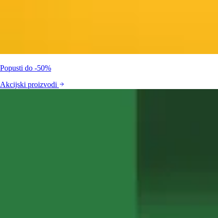
Popusti do -50%
Akcijski proizvodi