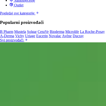
Samoliječenje
Outlet
Pogledaj sve kategorije
Popularni proizvođači
B Pharm
Mustela
Solgar
CeraVe
Bioderma
Microlife
La Roche-Posay
A-Derma
Vichy
Uriage
Eucerin
Novalac
Avène
Ducray
Svi proizvođači