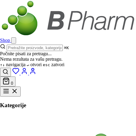
Shop
⌘K
Počnite pisati za pretragu...
Nema rezultata za vašu pretragu.
navigacija
otvori
zatvori
↑↓
↵
esc
0
Kategorije