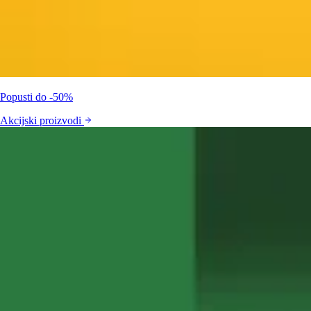
Popusti do -50%
Akcijski proizvodi