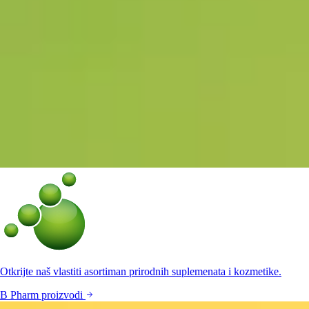
Otkrijte naš vlastiti asortiman prirodnih suplemenata i kozmetike.
B Pharm proizvodi