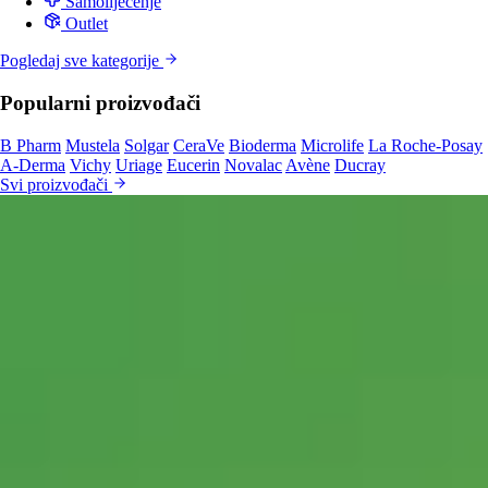
Samoliječenje
Outlet
Pogledaj sve kategorije
Popularni proizvođači
B Pharm
Mustela
Solgar
CeraVe
Bioderma
Microlife
La Roche-Posay
A-Derma
Vichy
Uriage
Eucerin
Novalac
Avène
Ducray
Svi proizvođači