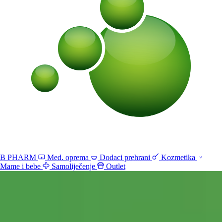
B PHARM
Med. oprema
Dodaci prehrani
Kozmetika
Mame i bebe
Samoliječenje
Outlet