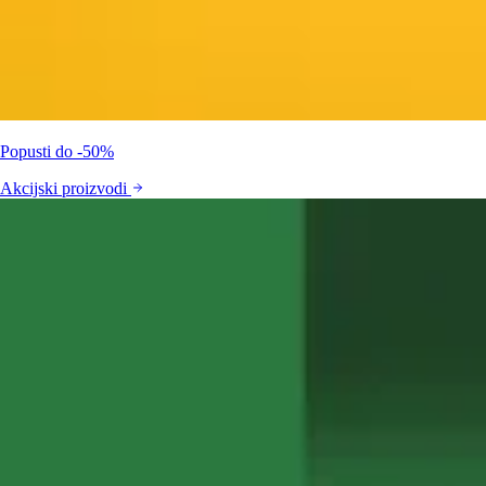
Popusti do -50%
Akcijski proizvodi