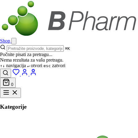
Shop
⌘K
Počnite pisati za pretragu...
Nema rezultata za vašu pretragu.
navigacija
otvori
zatvori
↑↓
↵
esc
0
Kategorije