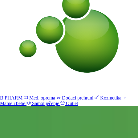
B PHARM
Med. oprema
Dodaci prehrani
Kozmetika
Mame i bebe
Samoliječenje
Outlet