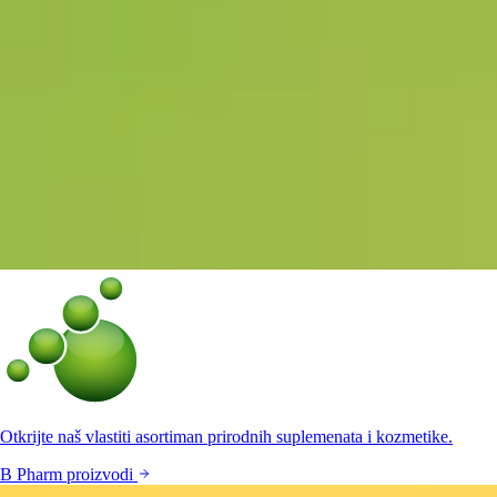
Otkrijte naš vlastiti asortiman prirodnih suplemenata i kozmetike.
B Pharm proizvodi