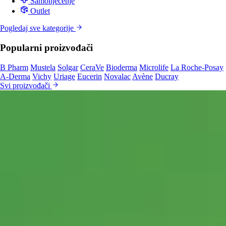
Samoliječenje
Outlet
Pogledaj sve kategorije
Popularni proizvođači
B Pharm
Mustela
Solgar
CeraVe
Bioderma
Microlife
La Roche-Posay
A-Derma
Vichy
Uriage
Eucerin
Novalac
Avène
Ducray
Svi proizvođači