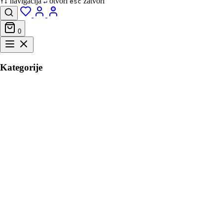
navigacija
otvori
zatvori
↑↓
↵
esc
0
Kategorije