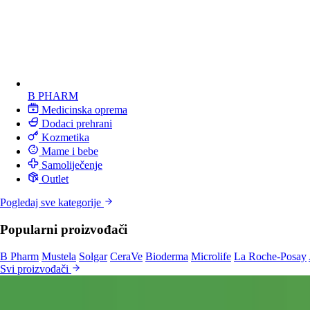
B PHARM
Medicinska oprema
Dodaci prehrani
Kozmetika
Mame i bebe
Samoliječenje
Outlet
Pogledaj sve kategorije
Popularni proizvođači
B Pharm
Mustela
Solgar
CeraVe
Bioderma
Microlife
La Roche-Posay
Svi proizvođači