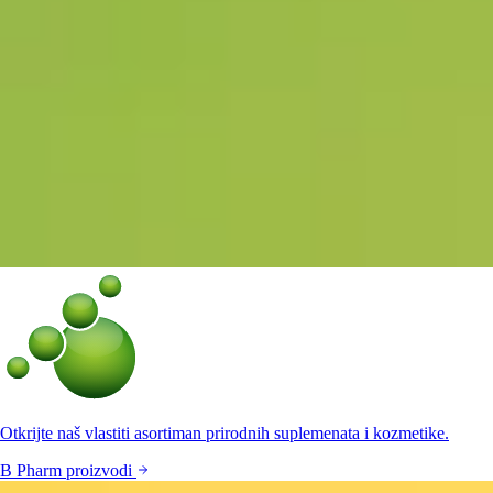
Otkrijte naš vlastiti asortiman prirodnih suplemenata i kozmetike.
B Pharm proizvodi