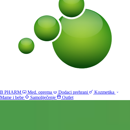
B PHARM
Med. oprema
Dodaci prehrani
Kozmetika
Mame i bebe
Samoliječenje
Outlet