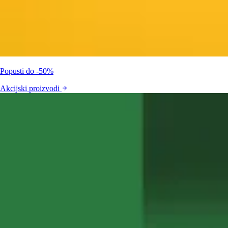
Popusti do -50%
Akcijski proizvodi