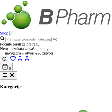
Shop
⌘K
Počnite pisati za pretragu...
Nema rezultata za vašu pretragu.
navigacija
otvori
zatvori
↑↓
↵
esc
0
Kategorije