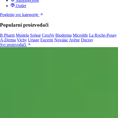
Samoliječenje
Outlet
Pogledaj sve kategorije
Popularni proizvođači
B Pharm
Mustela
Solgar
CeraVe
Bioderma
Microlife
La Roche-Posay
A-Derma
Vichy
Uriage
Eucerin
Novalac
Avène
Ducray
Svi proizvođači