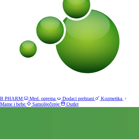
B PHARM
Med. oprema
Dodaci prehrani
Kozmetika
Mame i bebe
Samoliječenje
Outlet