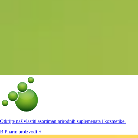
Otkrijte naš vlastiti asortiman prirodnih suplemenata i kozmetike.
B Pharm proizvodi