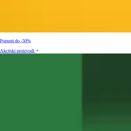
Popusti do -50%
Akcijski proizvodi