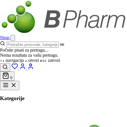
Shop
⌘K
Počnite pisati za pretragu...
Nema rezultata za vašu pretragu.
navigacija
otvori
zatvori
↑↓
↵
esc
0
Kategorije