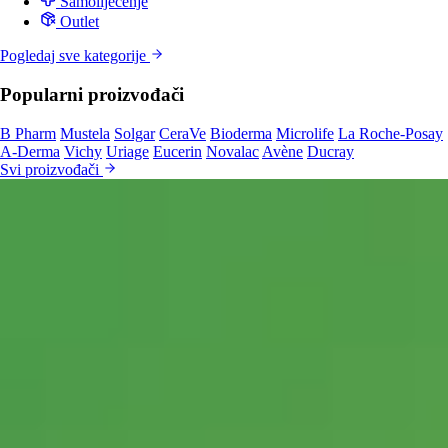
Samoliječenje
Outlet
Pogledaj sve kategorije
Popularni proizvođači
B Pharm
Mustela
Solgar
CeraVe
Bioderma
Microlife
La Roche-Posay
A-Derma
Vichy
Uriage
Eucerin
Novalac
Avène
Ducray
Svi proizvođači