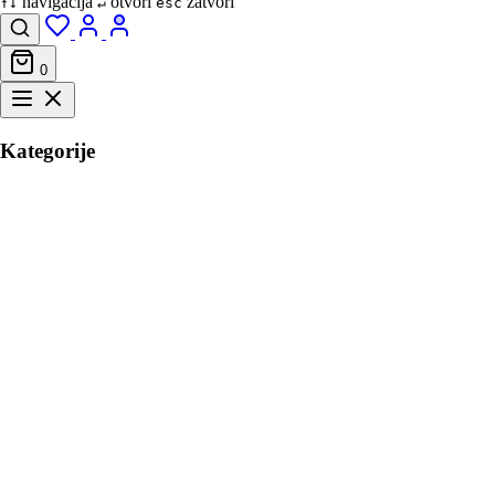
navigacija
otvori
zatvori
↑↓
↵
esc
0
Kategorije