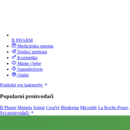
B PHARM
Medicinska oprema
Dodaci prehrani
Kozmetika
Mame i bebe
Samoliječenje
Outlet
Pogledaj sve kategorije
Popularni proizvođači
B Pharm
Mustela
Solgar
CeraVe
Bioderma
Microlife
La Roche-Posay
Svi proizvođači