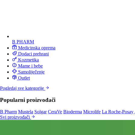
B PHARM
Medicinska oprema
Dodaci prehrani
Kozmetika
Mame i bebe
Samoliječenje
Outlet
Pogledaj sve kategorije
Popularni proizvođači
B Pharm
Mustela
Solgar
CeraVe
Bioderma
Microlife
La Roche-Posay
Svi proizvođači