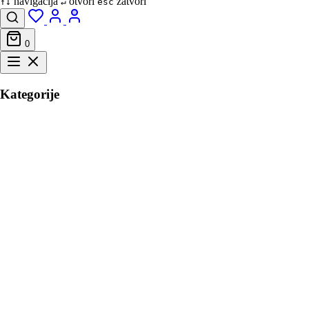
navigacija
otvori
zatvori
↑↓
↵
esc
0
Kategorije