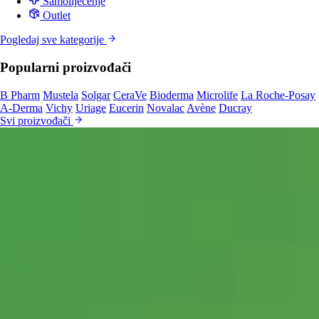
Samoliječenje
Outlet
Pogledaj sve kategorije
Popularni proizvođači
B Pharm
Mustela
Solgar
CeraVe
Bioderma
Microlife
La Roche-Posay
A-Derma
Vichy
Uriage
Eucerin
Novalac
Avène
Ducray
Svi proizvođači