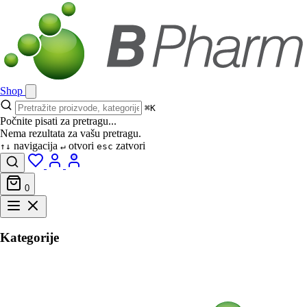
Shop
⌘K
Počnite pisati za pretragu...
Nema rezultata za vašu pretragu.
navigacija
otvori
zatvori
↑↓
↵
esc
0
Kategorije