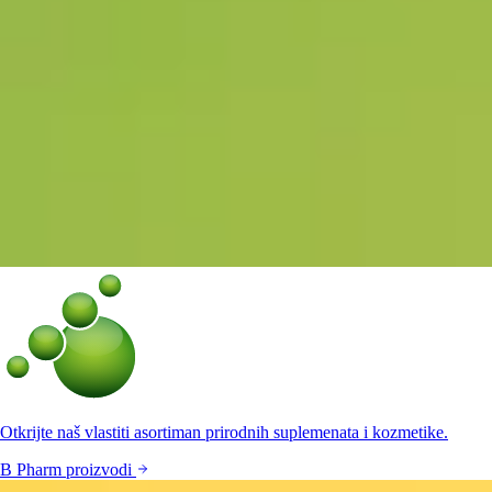
Otkrijte naš vlastiti asortiman prirodnih suplemenata i kozmetike.
B Pharm proizvodi