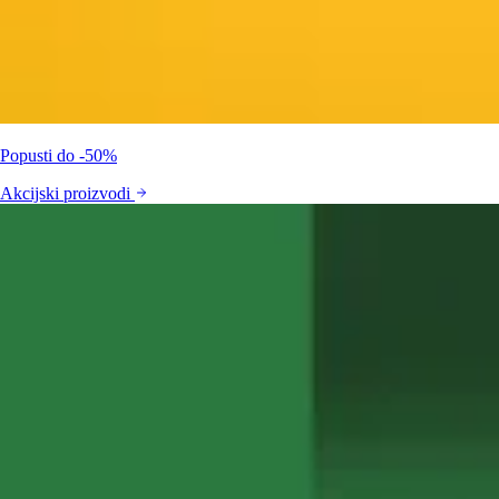
Popusti do -50%
Akcijski proizvodi