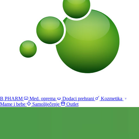
B PHARM
Med. oprema
Dodaci prehrani
Kozmetika
Mame i bebe
Samoliječenje
Outlet