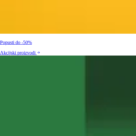
Popusti do -50%
Akcijski proizvodi