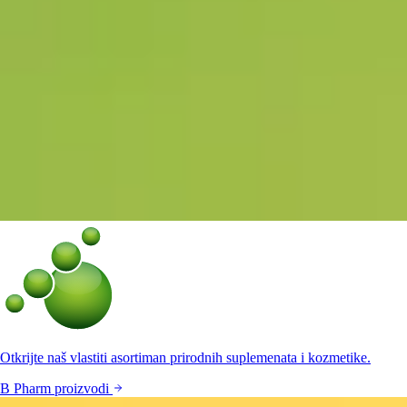
Otkrijte naš vlastiti asortiman prirodnih suplemenata i kozmetike.
B Pharm proizvodi