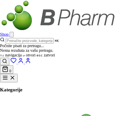
Shop
⌘K
Počnite pisati za pretragu...
Nema rezultata za vašu pretragu.
navigacija
otvori
zatvori
↑↓
↵
esc
0
Kategorije