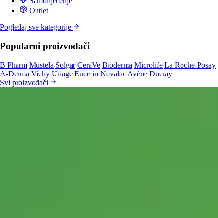
Samoliječenje
Outlet
Pogledaj sve kategorije
Popularni proizvođači
B Pharm
Mustela
Solgar
CeraVe
Bioderma
Microlife
La Roche-Posay
A-Derma
Vichy
Uriage
Eucerin
Novalac
Avène
Ducray
Svi proizvođači