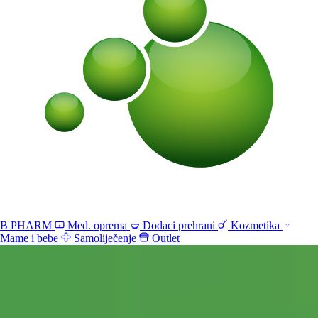
B PHARM
Med. oprema
Dodaci prehrani
Kozmetika
Mame i bebe
Samoliječenje
Outlet