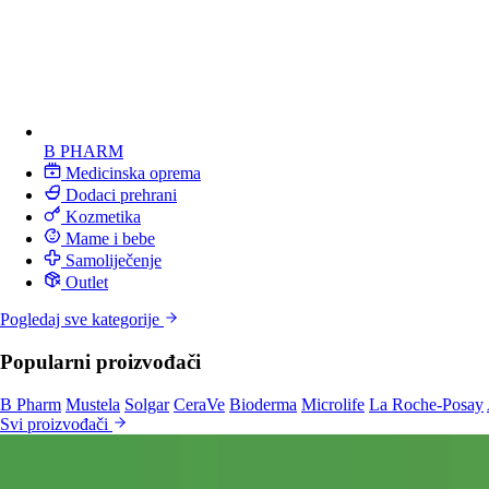
B PHARM
Medicinska oprema
Dodaci prehrani
Kozmetika
Mame i bebe
Samoliječenje
Outlet
Pogledaj sve kategorije
Popularni proizvođači
B Pharm
Mustela
Solgar
CeraVe
Bioderma
Microlife
La Roche-Posay
Svi proizvođači