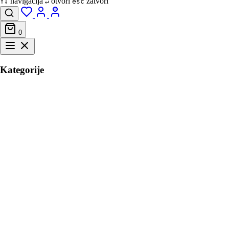
navigacija
otvori
zatvori
↑↓
↵
esc
0
Kategorije