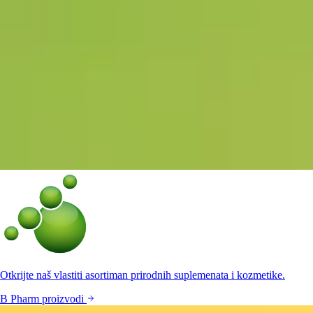
Otkrijte naš vlastiti asortiman prirodnih suplemenata i kozmetike.
B Pharm proizvodi