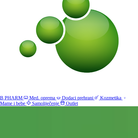
B PHARM
Med. oprema
Dodaci prehrani
Kozmetika
Mame i bebe
Samoliječenje
Outlet