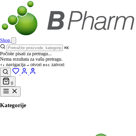
Shop
⌘K
Počnite pisati za pretragu...
Nema rezultata za vašu pretragu.
navigacija
otvori
zatvori
↑↓
↵
esc
0
Kategorije