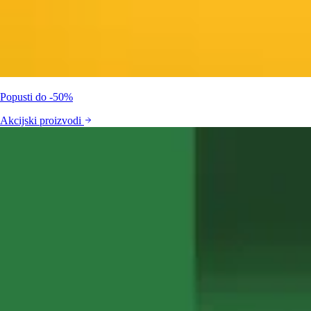
Popusti do -50%
Akcijski proizvodi