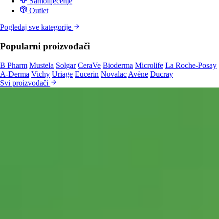
Samoliječenje
Outlet
Pogledaj sve kategorije
Popularni proizvođači
B Pharm
Mustela
Solgar
CeraVe
Bioderma
Microlife
La Roche-Posay
A-Derma
Vichy
Uriage
Eucerin
Novalac
Avène
Ducray
Svi proizvođači