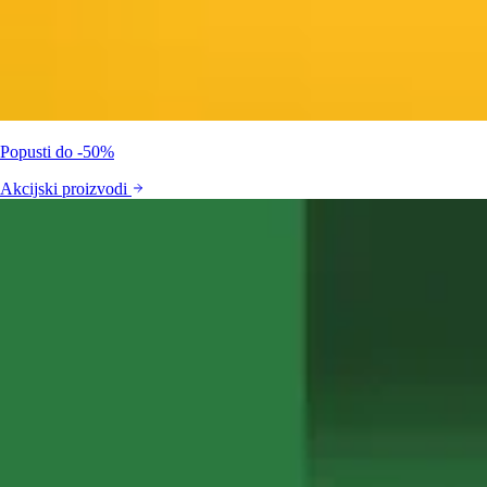
Popusti do -50%
Akcijski proizvodi