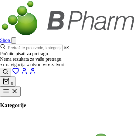
Shop
⌘K
Počnite pisati za pretragu...
Nema rezultata za vašu pretragu.
navigacija
otvori
zatvori
↑↓
↵
esc
0
Kategorije