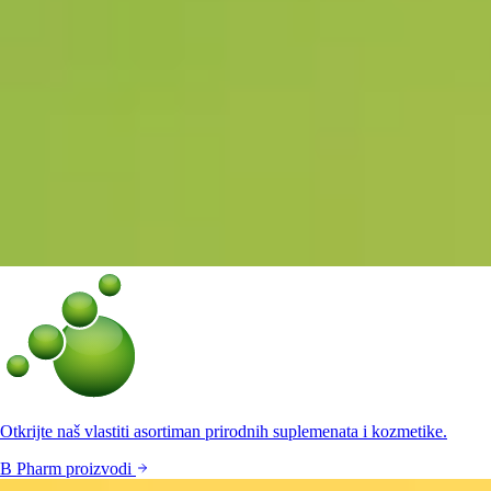
Otkrijte naš vlastiti asortiman prirodnih suplemenata i kozmetike.
B Pharm proizvodi