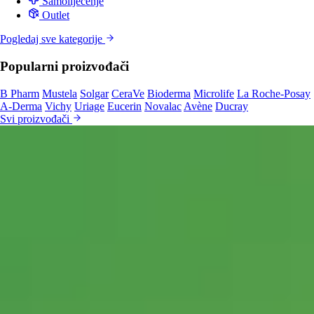
Samoliječenje
Outlet
Pogledaj sve kategorije
Popularni proizvođači
B Pharm
Mustela
Solgar
CeraVe
Bioderma
Microlife
La Roche-Posay
A-Derma
Vichy
Uriage
Eucerin
Novalac
Avène
Ducray
Svi proizvođači