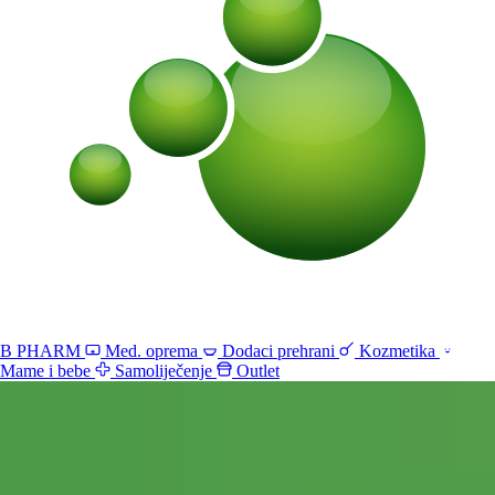
B PHARM
Med. oprema
Dodaci prehrani
Kozmetika
Mame i bebe
Samoliječenje
Outlet