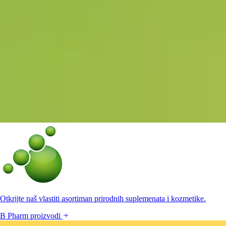
Otkrijte naš vlastiti asortiman prirodnih suplemenata i kozmetike.
B Pharm proizvodi