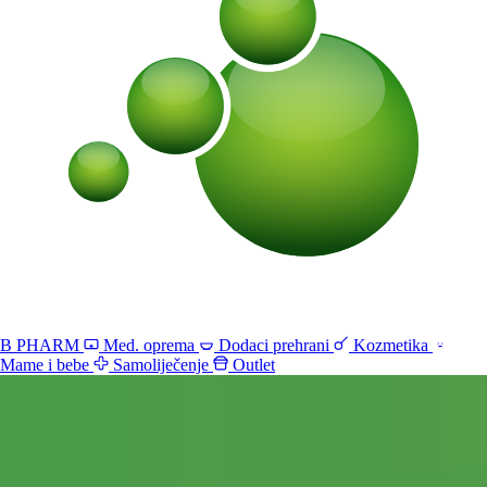
B PHARM
Med. oprema
Dodaci prehrani
Kozmetika
Mame i bebe
Samoliječenje
Outlet