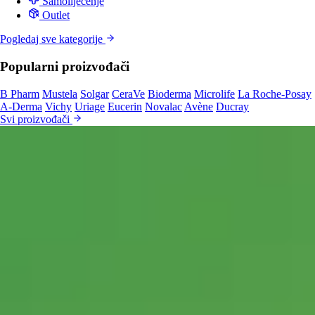
Samoliječenje
Outlet
Pogledaj sve kategorije
Popularni proizvođači
B Pharm
Mustela
Solgar
CeraVe
Bioderma
Microlife
La Roche-Posay
A-Derma
Vichy
Uriage
Eucerin
Novalac
Avène
Ducray
Svi proizvođači