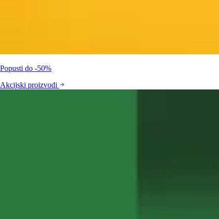
Popusti do -50%
Akcijski proizvodi