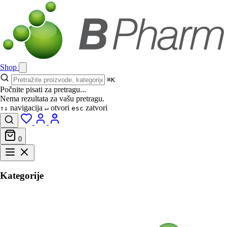
Shop
⌘K
Počnite pisati za pretragu...
Nema rezultata za vašu pretragu.
navigacija
otvori
zatvori
↑↓
↵
esc
0
Kategorije