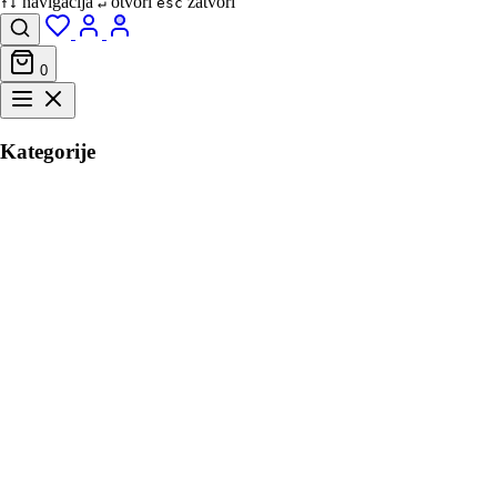
navigacija
otvori
zatvori
↑↓
↵
esc
0
Kategorije