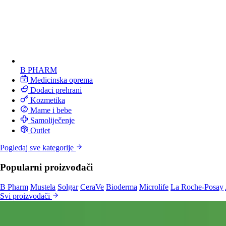
B PHARM
Medicinska oprema
Dodaci prehrani
Kozmetika
Mame i bebe
Samoliječenje
Outlet
Pogledaj sve kategorije
Popularni proizvođači
B Pharm
Mustela
Solgar
CeraVe
Bioderma
Microlife
La Roche-Posay
Svi proizvođači