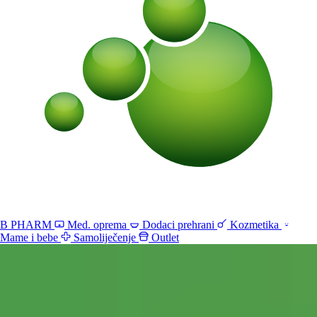
B PHARM
Med. oprema
Dodaci prehrani
Kozmetika
Mame i bebe
Samoliječenje
Outlet