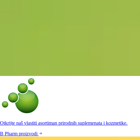
Otkrijte naš vlastiti asortiman prirodnih suplemenata i kozmetike.
B Pharm proizvodi