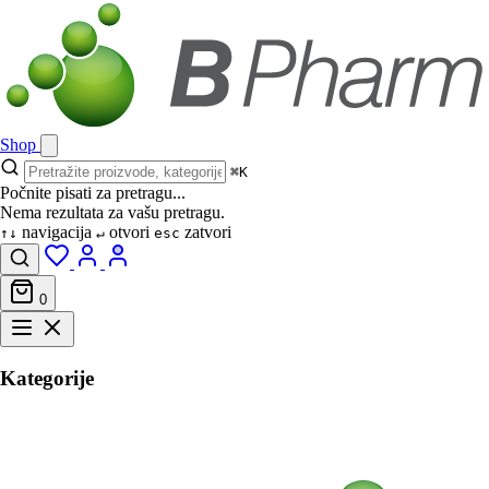
Shop
⌘K
Počnite pisati za pretragu...
Nema rezultata za vašu pretragu.
navigacija
otvori
zatvori
↑↓
↵
esc
0
Kategorije