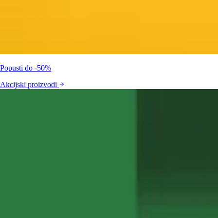
Popusti do -50%
Akcijski proizvodi