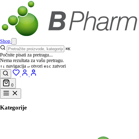
Shop
⌘K
Počnite pisati za pretragu...
Nema rezultata za vašu pretragu.
navigacija
otvori
zatvori
↑↓
↵
esc
0
Kategorije