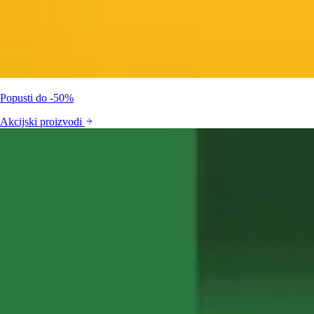
Popusti do -50%
Akcijski proizvodi