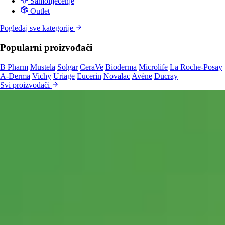
Samoliječenje
Outlet
Pogledaj sve kategorije
Popularni proizvođači
B Pharm
Mustela
Solgar
CeraVe
Bioderma
Microlife
La Roche-Posay
A-Derma
Vichy
Uriage
Eucerin
Novalac
Avène
Ducray
Svi proizvođači