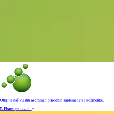
Otkrijte naš vlastiti asortiman prirodnih suplemenata i kozmetike.
B Pharm proizvodi