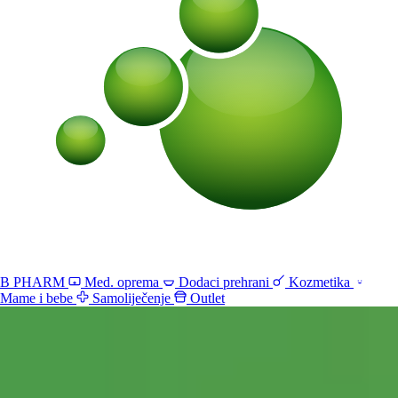
B PHARM
Med. oprema
Dodaci prehrani
Kozmetika
Mame i bebe
Samoliječenje
Outlet