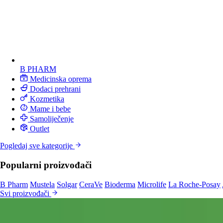
B PHARM
Medicinska oprema
Dodaci prehrani
Kozmetika
Mame i bebe
Samoliječenje
Outlet
Pogledaj sve kategorije
Popularni proizvođači
B Pharm
Mustela
Solgar
CeraVe
Bioderma
Microlife
La Roche-Posay
Svi proizvođači