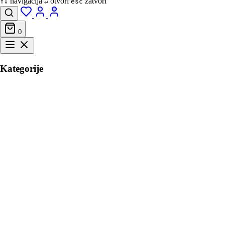
navigacija
otvori
zatvori
↑↓
↵
esc
0
Kategorije