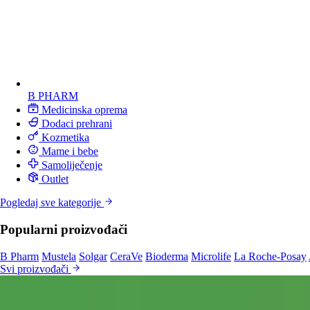
B PHARM
Medicinska oprema
Dodaci prehrani
Kozmetika
Mame i bebe
Samoliječenje
Outlet
Pogledaj sve kategorije
Popularni proizvođači
B Pharm
Mustela
Solgar
CeraVe
Bioderma
Microlife
La Roche-Posay
Svi proizvođači