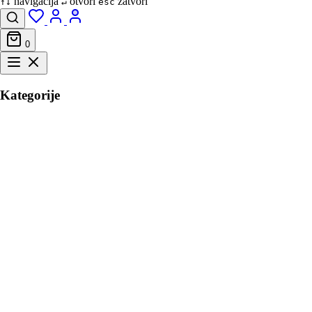
navigacija
otvori
zatvori
↑↓
↵
esc
0
Kategorije