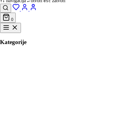
navigacija
otvori
zatvori
↑↓
↵
esc
0
Kategorije