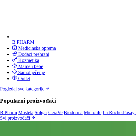
B PHARM
Medicinska oprema
Dodaci prehrani
Kozmetika
Mame i bebe
Samoliječenje
Outlet
Pogledaj sve kategorije
Popularni proizvođači
B Pharm
Mustela
Solgar
CeraVe
Bioderma
Microlife
La Roche-Posay
Svi proizvođači