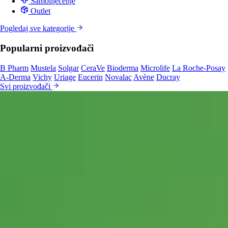
Samoliječenje
Outlet
Pogledaj sve kategorije
Popularni proizvođači
B Pharm
Mustela
Solgar
CeraVe
Bioderma
Microlife
La Roche-Posay
A-Derma
Vichy
Uriage
Eucerin
Novalac
Avène
Ducray
Svi proizvođači