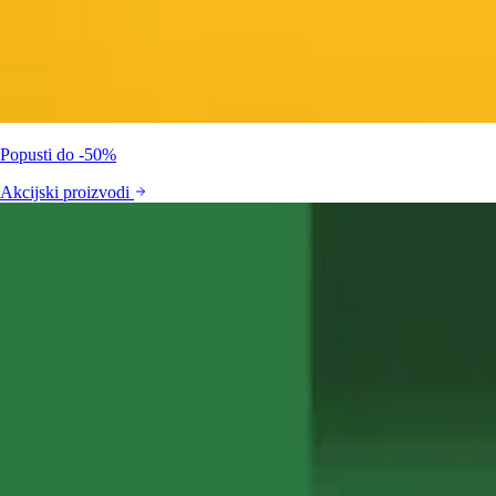
Popusti do -50%
Akcijski proizvodi