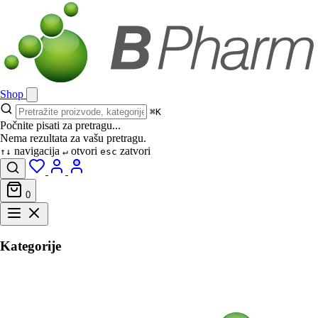
Shop
⌘K
Počnite pisati za pretragu...
Nema rezultata za vašu pretragu.
navigacija
otvori
zatvori
↑↓
↵
esc
0
Kategorije