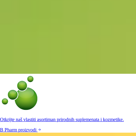
Otkrijte naš vlastiti asortiman prirodnih suplemenata i kozmetike.
B Pharm proizvodi