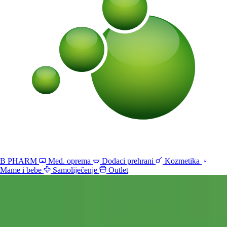
B PHARM
Med. oprema
Dodaci prehrani
Kozmetika
Mame i bebe
Samoliječenje
Outlet